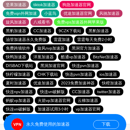
坚果加速器
tiktok加速器
狗急加速器官网
免费vqn外网加速
小蓝鸟
优途加速器官网
风驰加速器
旋风加速器
八戒看书
免费vps加速器外网苹果版
黑豹加速器
CC加速器
9CZK下载站
黑豹加速器
油管加速器永久免费版
雷霆加速
雷霆每天免费2小时
免费跨墙软件
旋风nvp加速器
黑洞官方加速器
快鸭加速器
洋葱加速器
酷通vp加速器
BitzNet加速器
DISBAO下载站
黑洞加速官网
快连pvn加速器
快柠檬加速器
CHK下载站
快连pvn加速器
ios加速器
夏时加速器
优途加速器
2023免费加速神器
快橙加速器
快连npv加速器
快连vn破解版
CC加速器
twitter加速器
蚂蚁vp加速器
火箭vp加速器官网
云梯加速器
快连vn破解版
加速器试用3小时
vp加速器官网
快鸭加速器
大象加速器
永久免费使用的加速器
下载