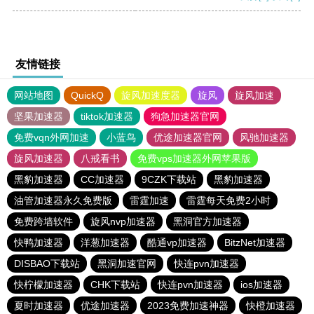
友情链接
网站地图
QuickQ
旋风加速度器
旋风
旋风加速
坚果加速器
tiktok加速器
狗急加速器官网
免费vqn外网加速
小蓝鸟
优途加速器官网
风驰加速器
旋风加速器
八戒看书
免费vps加速器外网苹果版
黑豹加速器
CC加速器
9CZK下载站
黑豹加速器
油管加速器永久免费版
雷霆加速
雷霆每天免费2小时
免费跨墙软件
旋风nvp加速器
黑洞官方加速器
快鸭加速器
洋葱加速器
酷通vp加速器
BitzNet加速器
DISBAO下载站
黑洞加速官网
快连pvn加速器
快柠檬加速器
CHK下载站
快连pvn加速器
ios加速器
夏时加速器
优途加速器
2023免费加速神器
快橙加速器