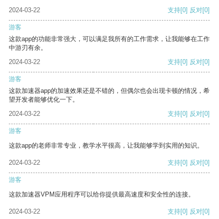
2024-03-22
支持
[0]
反对
[0]
游客
这款app的功能非常强大，可以满足我所有的工作需求，让我能够在工作
中游刃有余。
2024-03-22
支持
[0]
反对
[0]
游客
这款加速器app的加速效果还是不错的，但偶尔也会出现卡顿的情况，希
望开发者能够优化一下。
2024-03-22
支持
[0]
反对
[0]
游客
这款app的老师非常专业，教学水平很高，让我能够学到实用的知识。
2024-03-22
支持
[0]
反对
[0]
游客
这款加速器VPM应用程序可以给你提供最高速度和安全性的连接。
2024-03-22
支持
[0]
反对
[0]