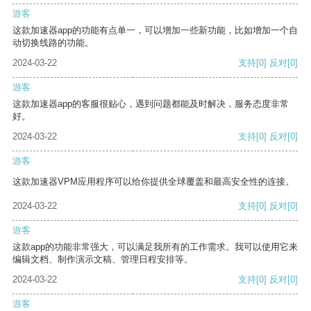
游客
这款加速器app的功能有点单一，可以增加一些新功能，比如增加一个自
动切换线路的功能。
2024-03-22
支持
[0]
反对
[0]
游客
这款加速器app的客服很贴心，遇到问题都能及时解决，服务态度非常
好。
2024-03-22
支持
[0]
反对
[0]
游客
这款加速器VPM应用程序可以给你提供全球覆盖和最高安全性的连接。
2024-03-22
支持
[0]
反对
[0]
游客
这款app的功能非常强大，可以满足我所有的工作需求。我可以使用它来
编辑文档、制作演示文稿、管理日程安排等。
2024-03-22
支持
[0]
反对
[0]
游客