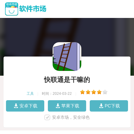
快联通是干嘛的
工具
|
时间：2024-03-22
|
安卓下载
苹果下载
PC下载
安卓市场，安全绿色