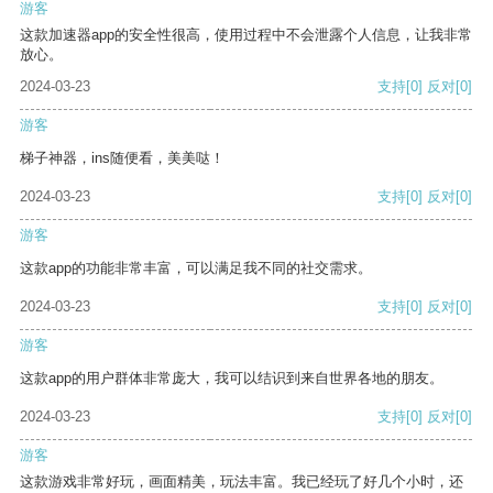
游客
这款加速器app的安全性很高，使用过程中不会泄露个人信息，让我非常
放心。
2024-03-23
支持
[0]
反对
[0]
游客
梯子神器，ins随便看，美美哒！
2024-03-23
支持
[0]
反对
[0]
游客
这款app的功能非常丰富，可以满足我不同的社交需求。
2024-03-23
支持
[0]
反对
[0]
游客
这款app的用户群体非常庞大，我可以结识到来自世界各地的朋友。
2024-03-23
支持
[0]
反对
[0]
游客
这款游戏非常好玩，画面精美，玩法丰富。我已经玩了好几个小时，还