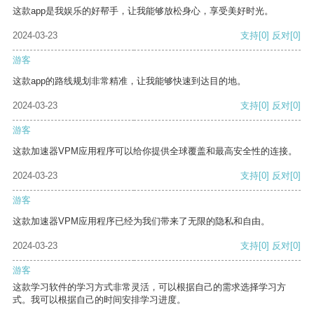
这款app是我娱乐的好帮手，让我能够放松身心，享受美好时光。
2024-03-23
支持
[0]
反对
[0]
游客
这款app的路线规划非常精准，让我能够快速到达目的地。
2024-03-23
支持
[0]
反对
[0]
游客
这款加速器VPM应用程序可以给你提供全球覆盖和最高安全性的连接。
2024-03-23
支持
[0]
反对
[0]
游客
这款加速器VPM应用程序已经为我们带来了无限的隐私和自由。
2024-03-23
支持
[0]
反对
[0]
游客
这款学习软件的学习方式非常灵活，可以根据自己的需求选择学习方
式。我可以根据自己的时间安排学习进度。