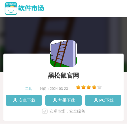
黑松鼠官网
工具
|
时间：2024-03-23
|
安卓下载
苹果下载
PC下载
安卓市场，安全绿色