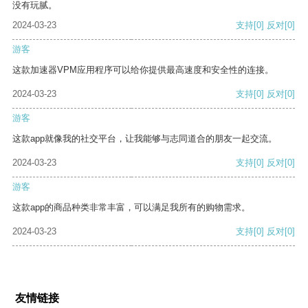
没有玩腻。
2024-03-23
支持
[0]
反对
[0]
游客
这款加速器VPM应用程序可以给你提供最高速度和安全性的连接。
2024-03-23
支持
[0]
反对
[0]
游客
这款app就像我的社交平台，让我能够与志同道合的朋友一起交流。
2024-03-23
支持
[0]
反对
[0]
游客
这款app的商品种类非常丰富，可以满足我所有的购物需求。
2024-03-23
支持
[0]
反对
[0]
友情链接