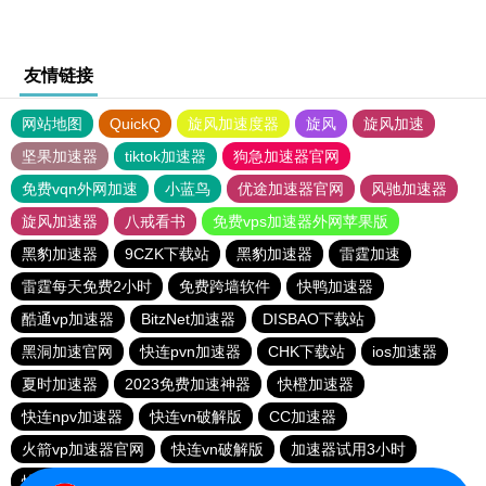
友情链接
网站地图
QuickQ
旋风加速度器
旋风
旋风加速
坚果加速器
tiktok加速器
狗急加速器官网
免费vqn外网加速
小蓝鸟
优途加速器官网
风驰加速器
旋风加速器
八戒看书
免费vps加速器外网苹果版
黑豹加速器
9CZK下载站
黑豹加速器
雷霆加速
雷霆每天免费2小时
免费跨墙软件
快鸭加速器
酷通vp加速器
BitzNet加速器
DISBAO下载站
黑洞加速官网
快连pvn加速器
CHK下载站
ios加速器
夏时加速器
2023免费加速神器
快橙加速器
快连npv加速器
快连vn破解版
CC加速器
火箭vp加速器官网
快连vn破解版
加速器试用3小时
快鸭加速器