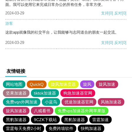
面。我可以使用它来完成日常办公的所有任务，非常方便。
2024-03-29
支持
[0]
反对
[0]
游客
这款app就像我的社交平台，让我能够与志同道合的朋友一起交流。
2024-03-29
支持
[0]
反对
[0]
友情链接
网站地图
QuickQ
旋风加速度器
旋风
旋风加速
坚果加速器
tiktok加速器
狗急加速器官网
免费vqn外网加速
小蓝鸟
优途加速器官网
风驰加速器
旋风加速器
八戒看书
免费vps加速器外网苹果版
黑豹加速器
9CZK下载站
黑豹加速器
雷霆加速
雷霆每天免费2小时
免费跨墙软件
快鸭加速器