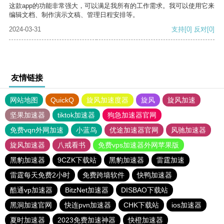
这款app的功能非常强大，可以满足我所有的工作需求。我可以使用它来
编辑文档、制作演示文稿、管理日程安排等。
2024-03-31
支持
[0]
反对
[0]
友情链接
网站地图
QuickQ
旋风加速度器
旋风
旋风加速
坚果加速器
tiktok加速器
狗急加速器官网
免费vqn外网加速
小蓝鸟
优途加速器官网
风驰加速器
旋风加速器
八戒看书
免费vps加速器外网苹果版
黑豹加速器
9CZK下载站
黑豹加速器
雷霆加速
雷霆每天免费2小时
免费跨墙软件
快鸭加速器
酷通vp加速器
BitzNet加速器
DISBAO下载站
黑洞加速官网
快连pvn加速器
CHK下载站
ios加速器
夏时加速器
2023免费加速神器
快橙加速器