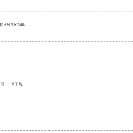
动切换线路的功能。
合理，一目了然。