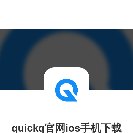
quickq官网ios手机下载