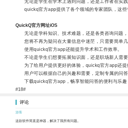
无论是学生在学术上遇到问题，还是工作者在实践中遇
quickq官方app提供了各个领域的专家团队，这
QuickQ官方网址iOS
无论是学科知识、技术难题，还是各类咨询问题，qui
您将不再为疑问在大量信息中迷茫，只需要简单几
使用quickq官方app还能提升学术和工作效率。
不论是学生们想要拓展知识面，还是职场新人需要迅速
为了给用户提供更好的体验，quickq官方app还
用户可以根据自己的兴趣和需要，定制专属的问答关
下载quickq官方app，畅享智能问答的便利与
#18#
评论
游客
这款软件简直是神器，解决了我所有问题。