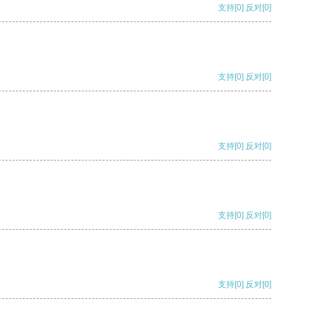
支持
[0]
反对
[0]
支持
[0]
反对
[0]
支持
[0]
反对
[0]
支持
[0]
反对
[0]
支持
[0]
反对
[0]