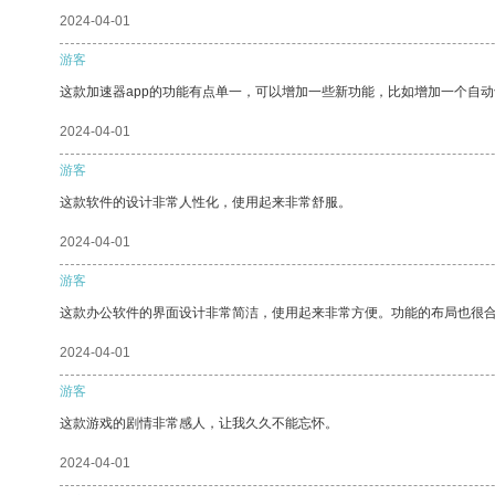
2024-04-01
游客
这款加速器app的功能有点单一，可以增加一些新功能，比如增加一个自
2024-04-01
游客
这款软件的设计非常人性化，使用起来非常舒服。
2024-04-01
游客
这款办公软件的界面设计非常简洁，使用起来非常方便。功能的布局也很
2024-04-01
游客
这款游戏的剧情非常感人，让我久久不能忘怀。
2024-04-01