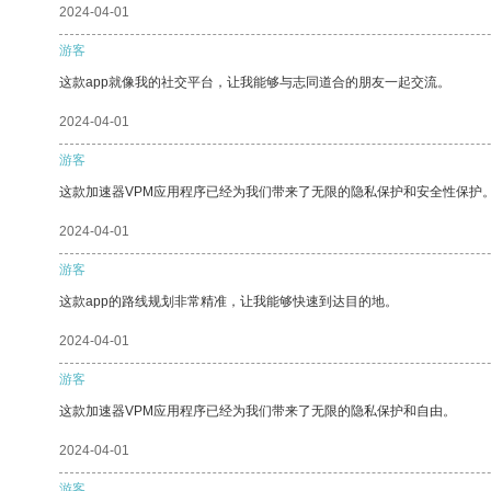
2024-04-01
游客
这款app就像我的社交平台，让我能够与志同道合的朋友一起交流。
2024-04-01
游客
这款加速器VPM应用程序已经为我们带来了无限的隐私保护和安全性保护
2024-04-01
游客
这款app的路线规划非常精准，让我能够快速到达目的地。
2024-04-01
游客
这款加速器VPM应用程序已经为我们带来了无限的隐私保护和自由。
2024-04-01
游客