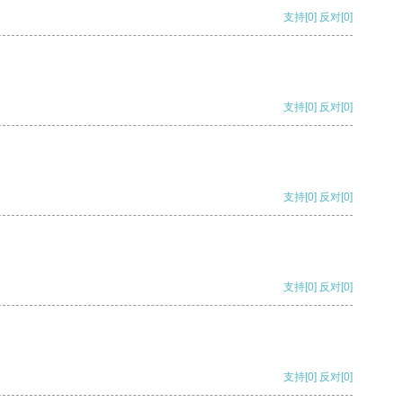
支持
[0]
反对
[0]
支持
[0]
反对
[0]
支持
[0]
反对
[0]
支持
[0]
反对
[0]
支持
[0]
反对
[0]