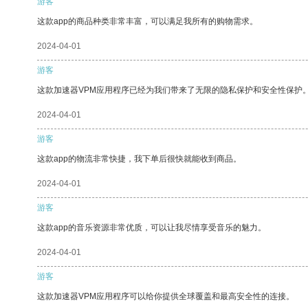
游客
这款app的商品种类非常丰富，可以满足我所有的购物需求。
2024-04-01
游客
这款加速器VPM应用程序已经为我们带来了无限的隐私保护和安全性保护
2024-04-01
游客
这款app的物流非常快捷，我下单后很快就能收到商品。
2024-04-01
游客
这款app的音乐资源非常优质，可以让我尽情享受音乐的魅力。
2024-04-01
游客
这款加速器VPM应用程序可以给你提供全球覆盖和最高安全性的连接。