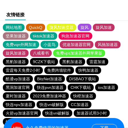
友情链接
网站地图
QuickQ
旋风加速度器
旋风
旋风加速
坚果加速器
tiktok加速器
狗急加速器官网
免费vqn外网加速
小蓝鸟
优途加速器官网
风驰加速器
旋风加速器
八戒看书
免费vps加速器外网苹果版
黑豹加速器
9CZK下载站
黑豹加速器
雷霆加速
雷霆每天免费2小时
免费跨墙软件
快鸭加速器
酷通vp加速器
BitzNet加速器
DISBAO下载站
黑洞加速官网
快连pvn加速器
CHK下载站
ios加速器
夏时加速器
2023免费加速神器
快橙加速器
快连npv加速器
快连vn破解版
CC加速器
火箭vp加速器官网
快连vn破解版
加速器试用3小时
快鸭加速器
永久免费使用的加速器
下载