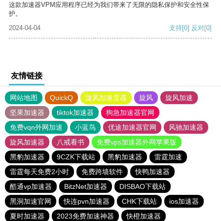
这款加速器VPM应用程序已经为我们带来了无限的隐私保护和安全性保
护。
2024-04-04
支持
[0]
反对
[0]
友情链接
网站地图
QuickQ
旋风加速度器
旋风
旋风加速
坚果加速器
tiktok加速器
狗急加速器官网
免费vqn外网加速
小蓝鸟
优途加速器官网
风驰加速器
旋风加速器
八戒看书
免费vps加速器外网苹果版
黑豹加速器
9CZK下载站
黑豹加速器
雷霆加速
雷霆每天免费2小时
免费跨墙软件
快鸭加速器
酷通vp加速器
BitzNet加速器
DISBAO下载站
黑洞加速官网
快连pvn加速器
CHK下载站
ios加速器
夏时加速器
2023免费加速神器
快橙加速器