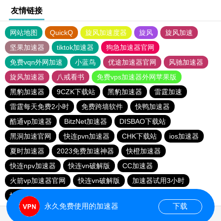
友情链接
网站地图
QuickQ
旋风加速度器
旋风
旋风加速
坚果加速器
tiktok加速器
狗急加速器官网
免费vqn外网加速
小蓝鸟
优途加速器官网
风驰加速器
旋风加速器
八戒看书
免费vps加速器外网苹果版
黑豹加速器
9CZK下载站
黑豹加速器
雷霆加速
雷霆每天免费2小时
免费跨墙软件
快鸭加速器
酷通vp加速器
BitzNet加速器
DISBAO下载站
黑洞加速官网
快连pvn加速器
CHK下载站
ios加速器
夏时加速器
2023免费加速神器
快橙加速器
快连npv加速器
快连vn破解版
CC加速器
火箭vp加速器官网
快连vn破解版
加速器试用3小时
快鸭加速器
永久免费使用的加速器
下载