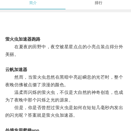
简介
排行
萤火虫加速器跑路
在夏夜的田野中，夜空被星星点点的小亮点装点得分外
美丽。
云帆加速器
然而，当萤火虫忽然在黑暗中亮起瞬息的光芒时，整个
夜晚仿佛被点缀了浪漫的颜色。
温柔而闪烁的萤火虫，不仅是大自然的神奇创造，也成
为了夜晚中那个闪烁之光的源泉。
但是，你是否曾想过萤火虫是如何在短短几毫秒内发出
的闪光呢？答案就是萤火虫加速器。
外墙专用爬梯app