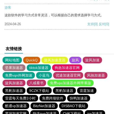
游客
这款软件的学习方式非常灵活，可以根据自己的需求选择学习方式。
2024-04-26
支持
[0]
反对
[0]
友情链接
网站地图
QuickQ
旋风加速度器
旋风
旋风加速
坚果加速器
tiktok加速器
狗急加速器官网
免费vqn外网加速
小蓝鸟
优途加速器官网
风驰加速器
旋风加速器
八戒看书
免费vps加速器外网苹果版
黑豹加速器
9CZK下载站
黑豹加速器
雷霆加速
雷霆每天免费2小时
免费跨墙软件
快鸭加速器
酷通vp加速器
BitzNet加速器
DISBAO下载站
黑洞加速官网
快连pvn加速器
CHK下载站
ios加速器