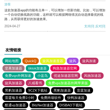
游客
这款加速器app的功能有点单一，可以增加一些新功能。比如，可以增加
一个自动切换线路的功能，这样就可以根据网络情况自动选择最优的线
路，从而获得更好的加速效果。
2024-04-27
支持
[0]
反对
[0]
友情链接
网站地图
QuickQ
旋风加速度器
旋风
旋风加速
坚果加速器
tiktok加速器
狗急加速器官网
免费vqn外网加速
小蓝鸟
优途加速器官网
风驰加速器
旋风加速器
八戒看书
免费vps加速器外网苹果版
黑豹加速器
9CZK下载站
黑豹加速器
雷霆加速
雷霆每天免费2小时
免费跨墙软件
快鸭加速器
酷通vp加速器
BitzNet加速器
DISBAO下载站