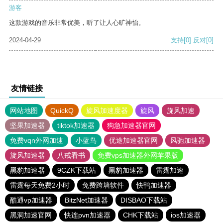
游客
这款游戏的音乐非常优美，听了让人心旷神怡。
2024-04-29
支持
[0]
反对
[0]
友情链接
网站地图
QuickQ
旋风加速度器
旋风
旋风加速
坚果加速器
tiktok加速器
狗急加速器官网
免费vqn外网加速
小蓝鸟
优途加速器官网
风驰加速器
旋风加速器
八戒看书
免费vps加速器外网苹果版
黑豹加速器
9CZK下载站
黑豹加速器
雷霆加速
雷霆每天免费2小时
免费跨墙软件
快鸭加速器
酷通vp加速器
BitzNet加速器
DISBAO下载站
黑洞加速官网
快连pvn加速器
CHK下载站
ios加速器