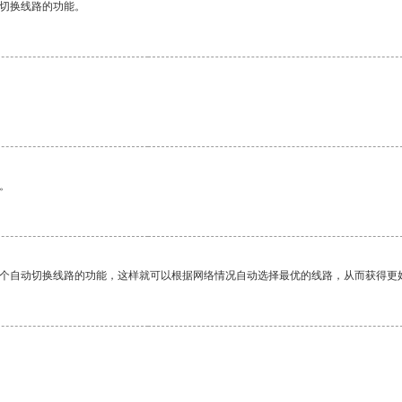
动切换线路的功能。
。
一个自动切换线路的功能，这样就可以根据网络情况自动选择最优的线路，从而获得更