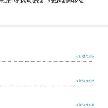
等过程中都能够畅通无阻，享受流畅的网络体验。
支持
[0]
反对
[0]
支持
[0]
反对
[0]
支持
[0]
反对
[0]