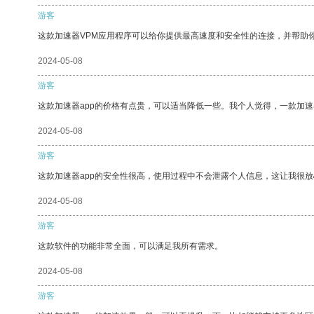
游客
这款加速器VPM应用程序可以给你提供最高速度和安全性的连接，并帮助
2024-05-08
游客
这款加速器app的价格有点贵，可以适当降低一些。我个人觉得，一款加速
2024-05-08
游客
这款加速器app的安全性很高，使用过程中不会泄露个人信息，这让我很
2024-05-08
游客
这款软件的功能非常全面，可以满足我所有需求。
2024-05-08
游客