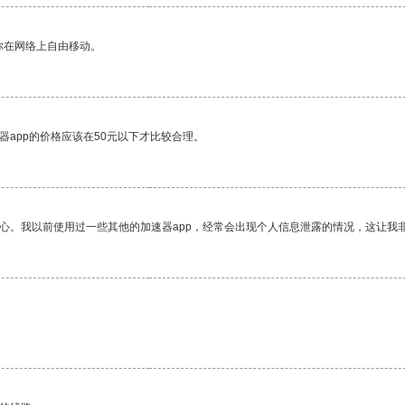
你在网络上自由移动。
器app的价格应该在50元以下才比较合理。
放心。我以前使用过一些其他的加速器app，经常会出现个人信息泄露的情况，这让我