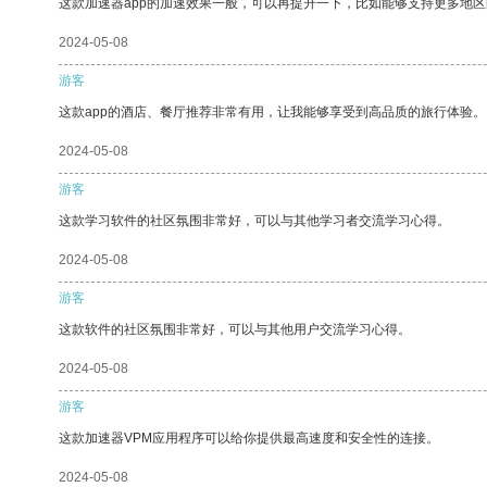
这款加速器app的加速效果一般，可以再提升一下，比如能够支持更多地
2024-05-08
游客
这款app的酒店、餐厅推荐非常有用，让我能够享受到高品质的旅行体验。
2024-05-08
游客
这款学习软件的社区氛围非常好，可以与其他学习者交流学习心得。
2024-05-08
游客
这款软件的社区氛围非常好，可以与其他用户交流学习心得。
2024-05-08
游客
这款加速器VPM应用程序可以给你提供最高速度和安全性的连接。
2024-05-08