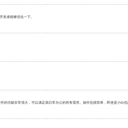
望开发者能够优化一下。
。
软件的功能非常强大，可以满足我日常办公的所有需求。操作也很简单，即使是小白也