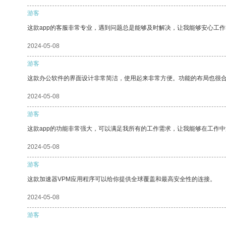
游客
这款app的客服非常专业，遇到问题总是能够及时解决，让我能够安心工作
2024-05-08
游客
这款办公软件的界面设计非常简洁，使用起来非常方便。功能的布局也很
2024-05-08
游客
这款app的功能非常强大，可以满足我所有的工作需求，让我能够在工作
2024-05-08
游客
这款加速器VPM应用程序可以给你提供全球覆盖和最高安全性的连接。
2024-05-08
游客