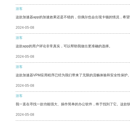
游客
这款加速器app的加速效果还是不错的，但偶尔也会出现卡顿的情况，希
2024-05-08
游客
这款app的用户评论非常真实，可以帮助我做出更准确的选择。
2024-05-08
游客
这款加速器VPM应用程序已经为我们带来了无限的流畅体验和安全性保护
2024-05-08
游客
我一直在寻找一款功能强大、操作简单的办公软件，终于找到了它。这款
2024-05-08