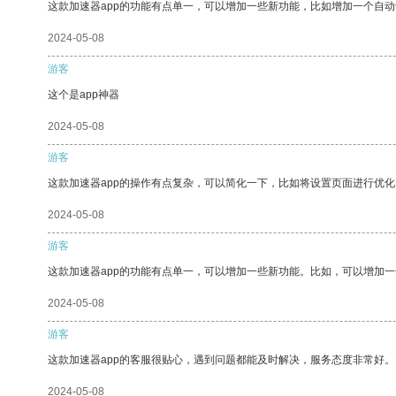
这款加速器app的功能有点单一，可以增加一些新功能，比如增加一个自
2024-05-08
游客
这个是app神器
2024-05-08
游客
这款加速器app的操作有点复杂，可以简化一下，比如将设置页面进行优化
2024-05-08
游客
这款加速器app的功能有点单一，可以增加一些新功能。比如，可以增加
2024-05-08
游客
这款加速器app的客服很贴心，遇到问题都能及时解决，服务态度非常好。
2024-05-08