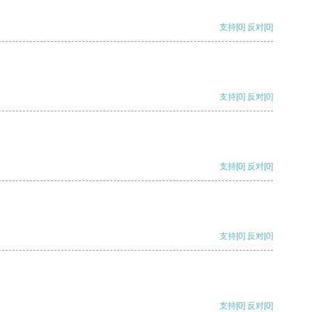
支持
[0]
反对
[0]
支持
[0]
反对
[0]
支持
[0]
反对
[0]
支持
[0]
反对
[0]
支持
[0]
反对
[0]