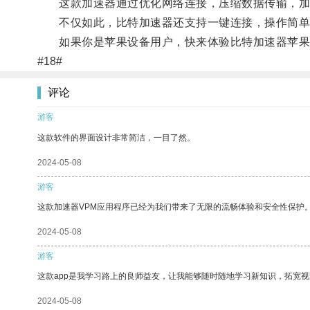
这款加速器通过优化网络连接，压缩数据传输，加速
不仅如此，比特加速器还支持一键连接，操作简单
如果你是苹果设备用户，快来体验比特加速器苹果
#18#
评论
游客
这款软件的界面设计非常简洁，一目了然。
2024-05-08
游客
这款加速器VPM应用程序已经为我们带来了无限的流畅体验和安全性保护
2024-05-08
游客
这款app是我学习路上的良师益友，让我能够随时随地学习新知识，拓宽视
2024-05-08