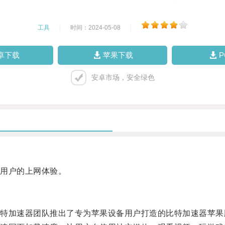
工具
|
时间：2024-05-08
|
卓下载
苹果下载
安卓市场，安全绿色
用户的上网体验。
加速器团队推出了专为苹果设备用户打造的比特加速器苹果