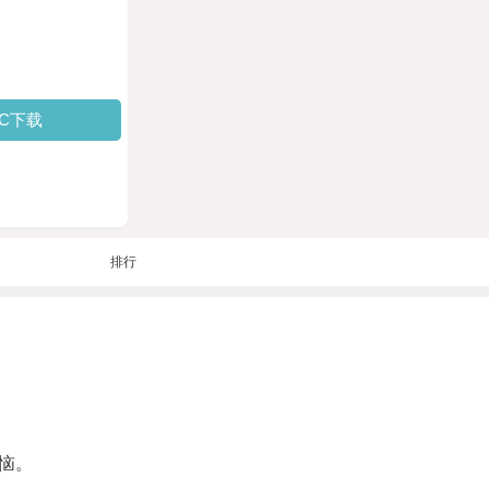
PC下载
排行
恼。