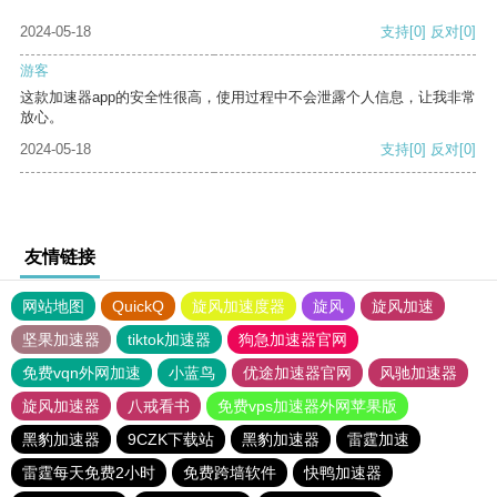
2024-05-18
支持
[0]
反对
[0]
游客
这款加速器app的安全性很高，使用过程中不会泄露个人信息，让我非常
放心。
2024-05-18
支持
[0]
反对
[0]
友情链接
网站地图
QuickQ
旋风加速度器
旋风
旋风加速
坚果加速器
tiktok加速器
狗急加速器官网
免费vqn外网加速
小蓝鸟
优途加速器官网
风驰加速器
旋风加速器
八戒看书
免费vps加速器外网苹果版
黑豹加速器
9CZK下载站
黑豹加速器
雷霆加速
雷霆每天免费2小时
免费跨墙软件
快鸭加速器