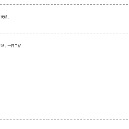
有玩腻。
合理，一目了然。