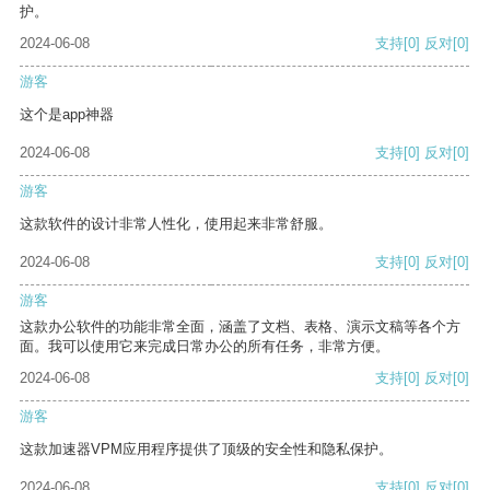
护。
2024-06-08
支持
[0]
反对
[0]
游客
这个是app神器
2024-06-08
支持
[0]
反对
[0]
游客
这款软件的设计非常人性化，使用起来非常舒服。
2024-06-08
支持
[0]
反对
[0]
游客
这款办公软件的功能非常全面，涵盖了文档、表格、演示文稿等各个方
面。我可以使用它来完成日常办公的所有任务，非常方便。
2024-06-08
支持
[0]
反对
[0]
游客
这款加速器VPM应用程序提供了顶级的安全性和隐私保护。
2024-06-08
支持
[0]
反对
[0]