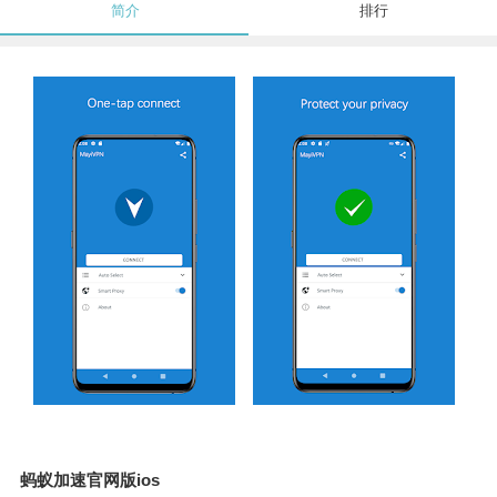
简介
排行
蚂蚁加速官网版ios