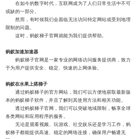
在如今的数字时代，互联网成为了人们日常生活中不可
或缺的一部分。
然而，有时候我们会面临无法访问特定网站或受到地理
限制的问题。
这时，蚂蚁梯子官网就能为我们提供帮助。
蚂蚁加速加速器
蚂蚁梯子官网是一家专业的网络访问服务提供商，致力
于为用户提供安全、稳定、快速的上网体验。
蚂蚁在水果上搭梯子
通过蚂蚁梯子的官方网站，我们可以方便地获取最新版
本的蚂蚁梯子软件，并且了解到其使用方法和相关功能。
透过蚂蚁梯子官网，我们可以突破地域限制，畅享全球
各类网站和应用程序的服务。
无论是观看视频、玩游戏、社交娱乐还是学习工作，蚂
蚁梯子都能提供高速、稳定的网络连接，确保用户畅通无