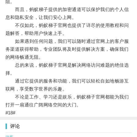
阻。
而且，蚂蚁梯子提供的加密通道可以保护我们的个人信
息和隐私安全，让我们安心上网。
不仅如此，蚂蚁梯子官网也提供了详尽的使用教程和问
题解答，帮助用户快速上手。
如果遇到任何问题，我们可以随时通过官网上的客户服
务渠道获得帮助，专业团队将及时提供解决方案，确保我们
的网络畅通无阻。
总的来说，蚂蚁梯子官网是解决网络访问难题的绝佳选
择。
通过它提供的服务和功能，我们可以轻松自如地畅游互
联网，享受数字世界的乐趣。
不论是工作、学习还是娱乐，蚂蚁梯子官网都能为我们
打开一扇通往广阔网络空间的大门。
#18#
评论