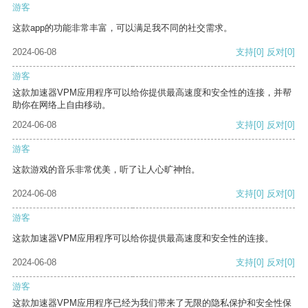
游客
这款app的功能非常丰富，可以满足我不同的社交需求。
2024-06-08
支持
[0]
反对
[0]
游客
这款加速器VPM应用程序可以给你提供最高速度和安全性的连接，并帮
助你在网络上自由移动。
2024-06-08
支持
[0]
反对
[0]
游客
这款游戏的音乐非常优美，听了让人心旷神怡。
2024-06-08
支持
[0]
反对
[0]
游客
这款加速器VPM应用程序可以给你提供最高速度和安全性的连接。
2024-06-08
支持
[0]
反对
[0]
游客
这款加速器VPM应用程序已经为我们带来了无限的隐私保护和安全性保