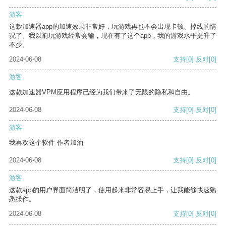
游客
这款加速器app的加速效果非常好，玩游戏再也不会出现卡顿、掉线的情
况了。我以前玩游戏经常会输，现在有了这个app，我的游戏水平提升了
不少。
2024-06-08
支持
[0]
反对
[0]
游客
这款加速器VPM应用程序已经为我们带来了无限的隐私和自由。
2024-06-08
支持
[0]
反对
[0]
游客
我喜欢这个软件 作者加油
2024-06-08
支持
[0]
反对
[0]
游客
这款app的用户界面简洁明了，使用起来非常容易上手，让我能够快速熟
悉操作。
2024-06-08
支持
[0]
反对
[0]