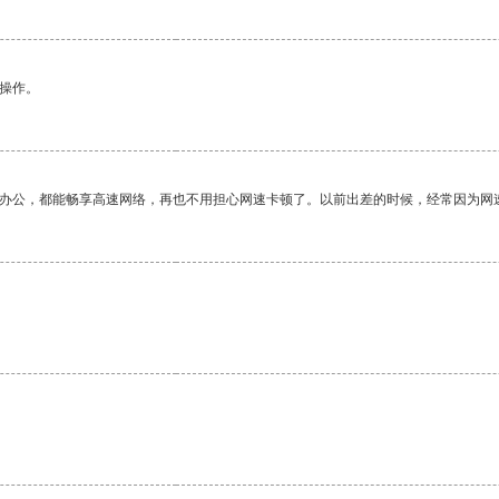
悉操作。
作办公，都能畅享高速网络，再也不用担心网速卡顿了。以前出差的时候，经常因为网
。