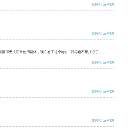
支持
[0]
反对
[0]
支持
[0]
反对
[0]
速慢而无法正常使用网络，现在有了这个app，我再也不用担心了。
支持
[0]
反对
[0]
支持
[0]
反对
[0]
支持
[0]
反对
[0]