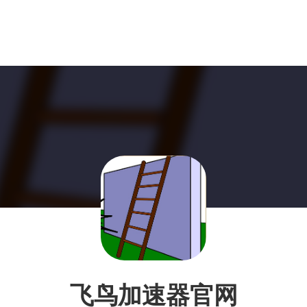
飞鸟加速器官网