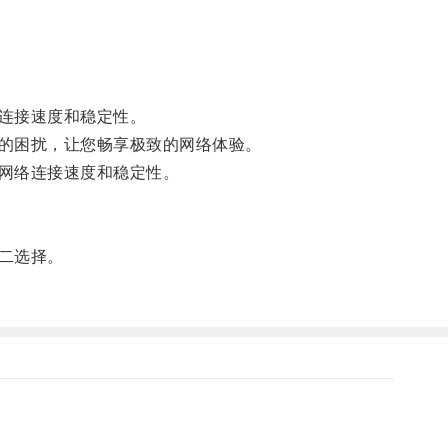
连接速度和稳定性。
的困扰，让您畅享极致的网络体验。
网络连接速度和稳定性。
二选择。