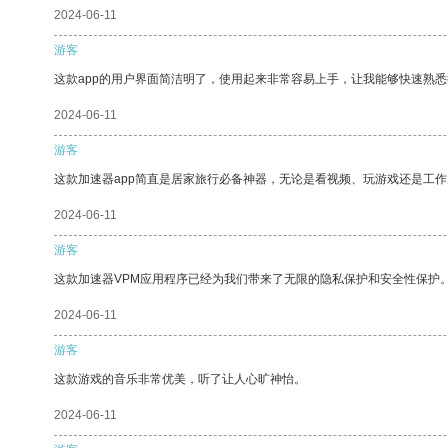
2024-06-11
游客
这款app的用户界面简洁明了，使用起来非常容易上手，让我能够快速熟
2024-06-11
游客
这款加速器app简直是居家旅行必备神器，无论是看视频、玩游戏还是工
2024-06-11
游客
这款加速器VPM应用程序已经为我们带来了无限的隐私保护和安全性保护
2024-06-11
游客
这款游戏的音乐非常优美，听了让人心旷神怡。
2024-06-11