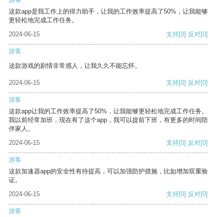
这款app是我工作上的得力助手，让我的工作效率提高了50%，让我能够
更轻松地完成工作任务。
2024-06-15
支持
[0]
反对
[0]
游客
这款游戏的剧情非常感人，让我久久不能忘怀。
2024-06-15
支持
[0]
反对
[0]
游客
这款app让我的工作效率提高了50%，让我能够更轻松地完成工作任务。
我以前经常加班，现在有了这个app，我可以提前下班，有更多的时间陪
伴家人。
2024-06-15
支持
[0]
反对
[0]
游客
这款加速器app的安全性有待提高，可以加强防护措施，比如增加双重验
证。
2024-06-15
支持
[0]
反对
[0]
游客