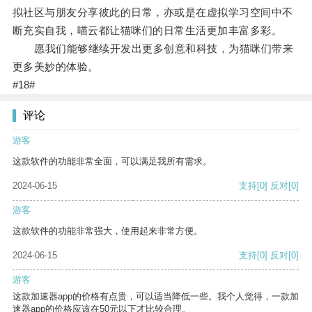
拟社区与朋友分享彼此的日常，亦或是在虚拟学习空间中不
断充实自我，喵云都让猫咪们的日常生活更加丰富多彩。
愿我们能够继续开发出更多创意和科技，为猫咪们带来
更多美妙的体验。
#18#
评论
游客
这款软件的功能非常全面，可以满足我所有需求。
2024-06-15
支持
[0]
反对
[0]
游客
这款软件的功能非常强大，使用起来非常方便。
2024-06-15
支持
[0]
反对
[0]
游客
这款加速器app的价格有点贵，可以适当降低一些。我个人觉得，一款加
速器app的价格应该在50元以下才比较合理。