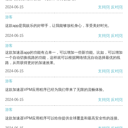
2024-06-15
支持
[0]
反对
[0]
游客
这款app是我娱乐的好帮手，让我能够放松身心，享受美好时光。
2024-06-15
支持
[0]
反对
[0]
游客
这款加速器app的功能有点单一，可以增加一些新功能。比如，可以增加
一个自动切换线路的功能，这样就可以根据网络情况自动选择最优的线
路，从而获得更好的加速效果。
2024-06-15
支持
[0]
反对
[0]
游客
这款加速器VPM应用程序已经为我们带来了无限的流畅体验。
2024-06-15
支持
[0]
反对
[0]
游客
这款加速器VPM应用程序可以给你提供全球覆盖和最高安全性的连接。