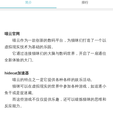
简介
排行
喵云官网
喵云作为一款创新的数码平台，为猫咪们打造了一个以
虚拟现实技术为基础的乐园。
它通过连接猫咪们的大脑与数码世界，开启了一扇通往
全新体验的大门。
hidecat加速器
喵云的特点之一是它提供各种各样的娱乐活动。
猫咪可以在虚拟现实的世界中参加各种游戏，如追逐小
鱼干或是捉迷藏。
而这些游戏不仅仅提供乐趣，还可以锻炼猫咪的思维和
反应能力。