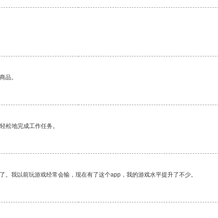
的商品。
更轻松地完成工作任务。
了。我以前玩游戏经常会输，现在有了这个app，我的游戏水平提升了不少。