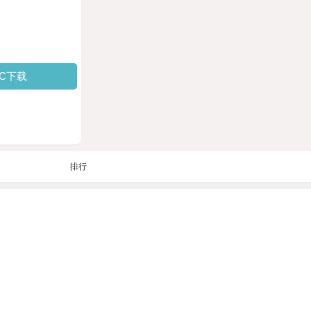
PC下载
排行