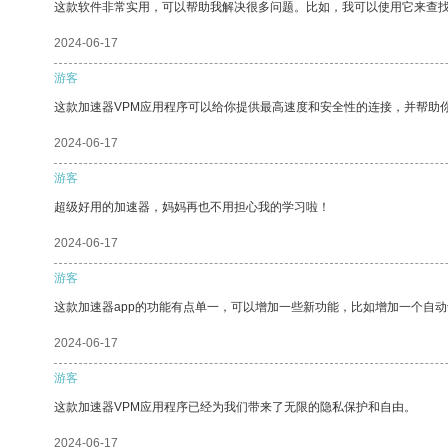
这款软件非常实用，可以帮助我解决很多问题。比如，我可以使用它来查
2024-06-17
游客
这款加速器VPM应用程序可以给你提供最高速度和安全性的连接，并帮助
2024-06-17
游客
超级好用的加速器，妈妈再也不用担心我的学习啦！
2024-06-17
游客
这款加速器app的功能有点单一，可以增加一些新功能，比如增加一个自
2024-06-17
游客
这款加速器VPM应用程序已经为我们带来了无限的隐私保护和自由。
2024-06-17