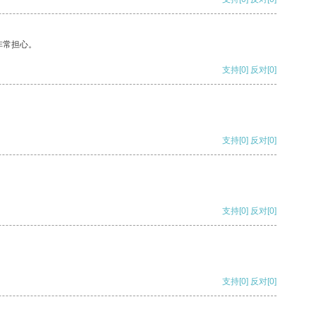
非常担心。
支持
[0]
反对
[0]
支持
[0]
反对
[0]
支持
[0]
反对
[0]
支持
[0]
反对
[0]