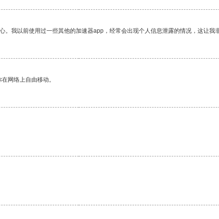
放心。我以前使用过一些其他的加速器app，经常会出现个人信息泄露的情况，这让我
你在网络上自由移动。
。