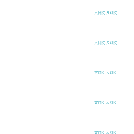
支持
[0]
反对
[0]
支持
[0]
反对
[0]
支持
[0]
反对
[0]
支持
[0]
反对
[0]
支持
[0]
反对
[0]