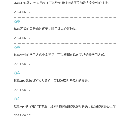
这款加速器VPM应用程序可以给你提供全球覆盖和最高安全性的连接。
2024-06-17
游客
这款游戏的音乐非常优美，听了让人心旷神怡。
2024-06-17
游客
这款软件的学习方式非常灵活，可以根据自己的需求选择学习方式。
2024-06-17
游客
这款app就像我的私人导游，带我领略世界各地的美景。
2024-06-17
游客
这款app的客服非常专业，遇到问题总是能够及时解决，让我能够安心工作
2024-06-17