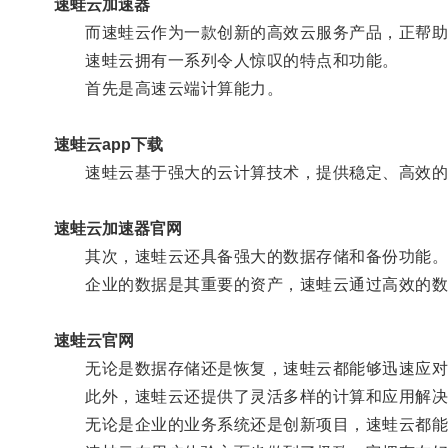
速蛙云加速器
而速蛙云作为一款创新的高效云服务产品，正帮助
速蛙云拥有一系列令人惊叹的特点和功能。
首先是高速云端计算能力。
速蛙云app下载
速蛙云基于强大的云计算技术，提供稳定、高效的计
速蛙云加速器官网
其次，速蛙云还具备强大的数据存储和备份功能
企业的数据是其重要的资产，速蛙云通过高效的数
速蛙云官网
无论是数据存储还是恢复，速蛙云都能够迅速应对
此外，速蛙云还提供了灵活多样的计算和应用解决
无论是企业的业务系统还是创新项目，速蛙云都能够