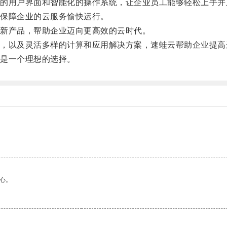
用户界面和智能化的操作系统，让企业员工能够轻松上手并
保障企业的云服务愉快运行。
新产品，帮助企业迈向更高效的云时代。
以及灵活多样的计算和应用解决方案，速蛙云帮助企业提高
是一个理想的选择。
心。