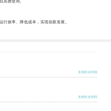
且高效使用。
运行效率、降低成本，实现创新发展。
支持
[0]
反对
[0]
支持
[0]
反对
[0]