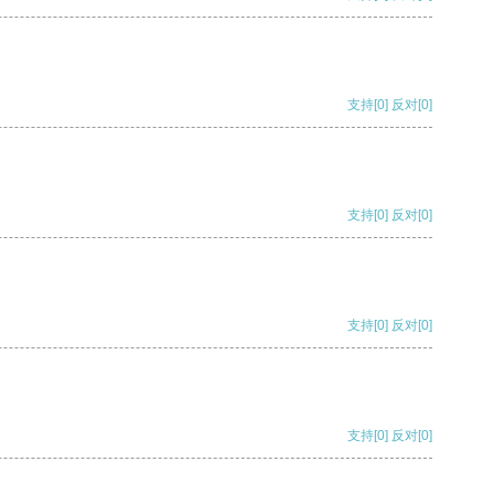
支持
[0]
反对
[0]
支持
[0]
反对
[0]
支持
[0]
反对
[0]
支持
[0]
反对
[0]