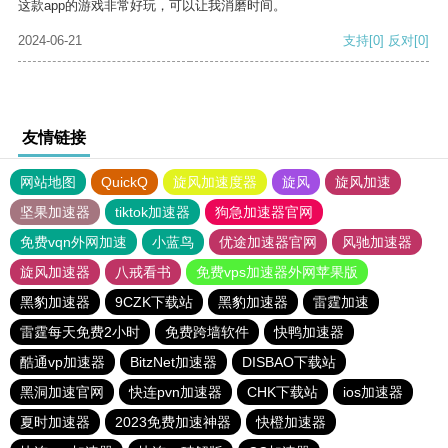
这款app的游戏非常好玩，可以让我消磨时间。
2024-06-21
支持
[0]
反对
[0]
友情链接
网站地图
QuickQ
旋风加速度器
旋风
旋风加速
坚果加速器
tiktok加速器
狗急加速器官网
免费vqn外网加速
小蓝鸟
优途加速器官网
风驰加速器
旋风加速器
八戒看书
免费vps加速器外网苹果版
黑豹加速器
9CZK下载站
黑豹加速器
雷霆加速
雷霆每天免费2小时
免费跨墙软件
快鸭加速器
酷通vp加速器
BitzNet加速器
DISBAO下载站
黑洞加速官网
快连pvn加速器
CHK下载站
ios加速器
夏时加速器
2023免费加速神器
快橙加速器