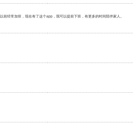
我以前经常加班，现在有了这个app，我可以提前下班，有更多的时间陪伴家人。