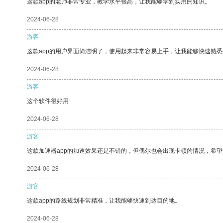
这款app的老师非常专业，教学水平很高，让我能够学到实用的知识。
2024-06-28
游客
这款app的用户界面简洁明了，使用起来非常容易上手，让我能够快速熟悉
2024-06-28
游客
这个软件很好用
2024-06-28
游客
这款加速器app的加速效果还是不错的，但偶尔也会出现卡顿的情况，希
2024-06-28
游客
这款app的路线规划非常精准，让我能够快速到达目的地。
2024-06-28