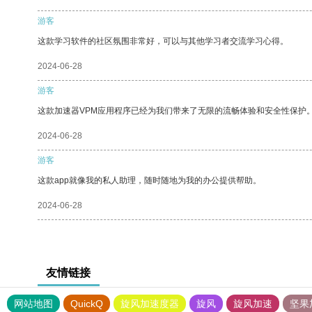
游客
这款学习软件的社区氛围非常好，可以与其他学习者交流学习心得。
2024-06-28
游客
这款加速器VPM应用程序已经为我们带来了无限的流畅体验和安全性保护
2024-06-28
游客
这款app就像我的私人助理，随时随地为我的办公提供帮助。
2024-06-28
友情链接
网站地图
QuickQ
旋风加速度器
旋风
旋风加速
坚果