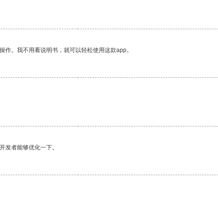
操作。我不用看说明书，就可以轻松使用这款app。
望开发者能够优化一下。