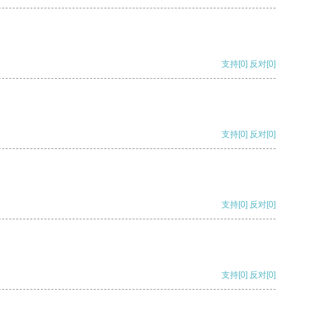
支持
[0]
反对
[0]
支持
[0]
反对
[0]
支持
[0]
反对
[0]
支持
[0]
反对
[0]