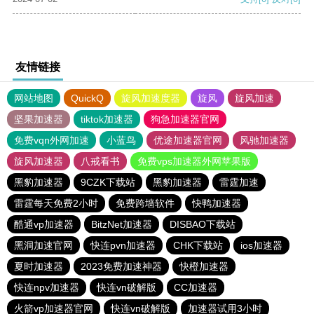
友情链接
网站地图
QuickQ
旋风加速度器
旋风
旋风加速
坚果加速器
tiktok加速器
狗急加速器官网
免费vqn外网加速
小蓝鸟
优途加速器官网
风驰加速器
旋风加速器
八戒看书
免费vps加速器外网苹果版
黑豹加速器
9CZK下载站
黑豹加速器
雷霆加速
雷霆每天免费2小时
免费跨墙软件
快鸭加速器
酷通vp加速器
BitzNet加速器
DISBAO下载站
黑洞加速官网
快连pvn加速器
CHK下载站
ios加速器
夏时加速器
2023免费加速神器
快橙加速器
快连npv加速器
快连vn破解版
CC加速器
火箭vp加速器官网
快连vn破解版
加速器试用3小时