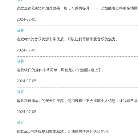
这款加速器app的加速效果一般，可以再提升一下，比如能够支持更多地
2024-07-05
游客
这款app的音乐资源非常优质，可以让我尽情享受音乐的魅力。
2024-07-05
游客
这款软件的操作非常简单，即使是小白也能快速上手。
2024-07-05
游客
这款加速器app的安全性很高，使用过程中不会泄露个人信息，让我非常放
2024-07-05
游客
这款app的路线规划非常精准，让我能够快速到达目的地。