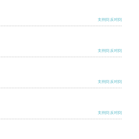
支持
[0]
反对
[0]
支持
[0]
反对
[0]
支持
[0]
反对
[0]
支持
[0]
反对
[0]