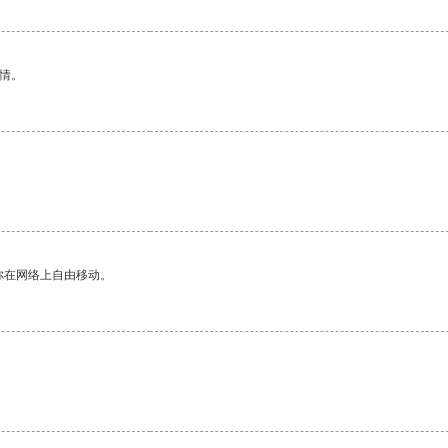
情。
你在网络上自由移动。