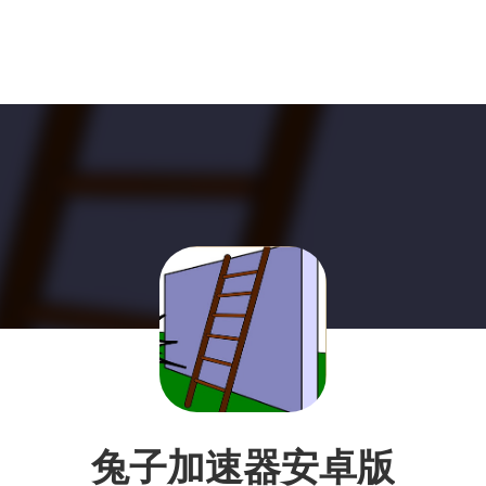
兔子加速器安卓版