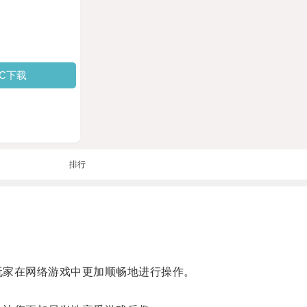
PC下载
排行
家在网络游戏中更加顺畅地进行操作。