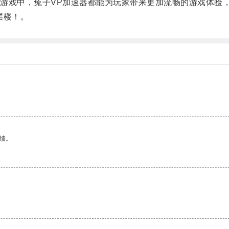
戏中，兔子VP加速器都能为玩家带来更加流畅的游戏体验，
层楼！。
绩。