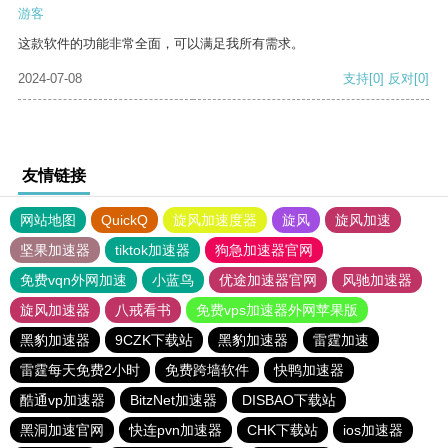
游客
这款软件的功能非常全面，可以满足我所有需求。
2024-07-08
支持
[0]
反对
[0]
友情链接
网站地图
QuickQ
旋风加速度器
旋风
旋风加速
坚果加速器
tiktok加速器
狗急加速器官网
免费vqn外网加速
小蓝鸟
优途加速器官网
风驰加速器
旋风加速器
八戒看书
免费vps加速器外网苹果版
黑豹加速器
9CZK下载站
黑豹加速器
雷霆加速
雷霆每天免费2小时
免费跨墙软件
快鸭加速器
酷通vp加速器
BitzNet加速器
DISBAO下载站
黑洞加速官网
快连pvn加速器
CHK下载站
ios加速器