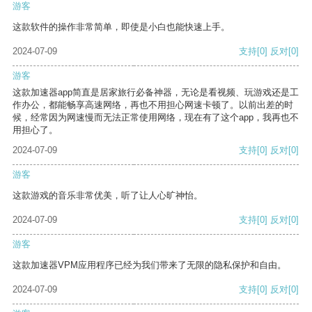
游客
这款软件的操作非常简单，即使是小白也能快速上手。
2024-07-09
支持
[0]
反对
[0]
游客
这款加速器app简直是居家旅行必备神器，无论是看视频、玩游戏还是工
作办公，都能畅享高速网络，再也不用担心网速卡顿了。以前出差的时
候，经常因为网速慢而无法正常使用网络，现在有了这个app，我再也不
用担心了。
2024-07-09
支持
[0]
反对
[0]
游客
这款游戏的音乐非常优美，听了让人心旷神怡。
2024-07-09
支持
[0]
反对
[0]
游客
这款加速器VPM应用程序已经为我们带来了无限的隐私保护和自由。
2024-07-09
支持
[0]
反对
[0]