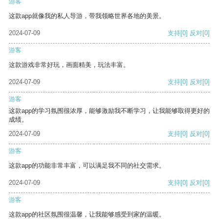
游客
这款app就像我的私人导游，带我领略世界各地的美景。
2024-07-09
支持
[0]
反对
[0]
游客
这款游戏非常好玩，画面精美，玩法丰富。
2024-07-09
支持
[0]
反对
[0]
游客
这款app的学习氛围很浓厚，能够激励我不断学习，让我能够取得更好的
成绩。
2024-07-09
支持
[0]
反对
[0]
游客
这款app的功能非常丰富，可以满足我不同的社交需求。
2024-07-09
支持
[0]
反对
[0]
游客
这款app的社区氛围很温馨，让我能够感受到家的温暖。