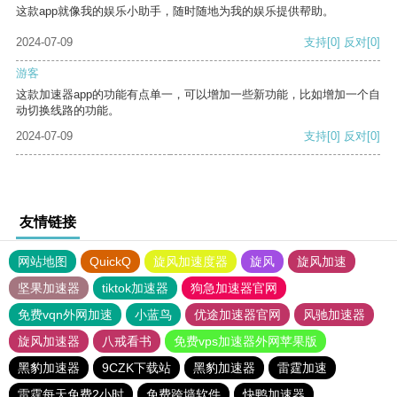
这款app就像我的娱乐小助手，随时随地为我的娱乐提供帮助。
2024-07-09
支持
[0]
反对
[0]
游客
这款加速器app的功能有点单一，可以增加一些新功能，比如增加一个自
动切换线路的功能。
2024-07-09
支持
[0]
反对
[0]
友情链接
网站地图
QuickQ
旋风加速度器
旋风
旋风加速
坚果加速器
tiktok加速器
狗急加速器官网
免费vqn外网加速
小蓝鸟
优途加速器官网
风驰加速器
旋风加速器
八戒看书
免费vps加速器外网苹果版
黑豹加速器
9CZK下载站
黑豹加速器
雷霆加速
雷霆每天免费2小时
免费跨墙软件
快鸭加速器