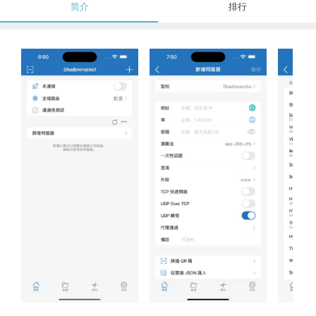
简介
排行