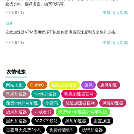
查找资料、翻译语言、编写代码等。
2024-07-17
支持
[0]
反对
[0]
游客
这款加速器VPM应用程序可以给你提供最高速度和安全性的连接。
2024-07-17
支持
[0]
反对
[0]
友情链接
网站地图
QuickQ
旋风加速度器
旋风
旋风加速
坚果加速器
tiktok加速器
狗急加速器官网
免费vqn外网加速
小蓝鸟
优途加速器官网
风驰加速器
旋风加速器
八戒看书
免费vps加速器外网苹果版
黑豹加速器
9CZK下载站
黑豹加速器
雷霆加速
雷霆每天免费2小时
免费跨墙软件
快鸭加速器