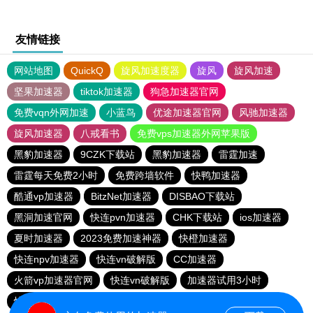
友情链接
网站地图
QuickQ
旋风加速度器
旋风
旋风加速
坚果加速器
tiktok加速器
狗急加速器官网
免费vqn外网加速
小蓝鸟
优途加速器官网
风驰加速器
旋风加速器
八戒看书
免费vps加速器外网苹果版
黑豹加速器
9CZK下载站
黑豹加速器
雷霆加速
雷霆每天免费2小时
免费跨墙软件
快鸭加速器
酷通vp加速器
BitzNet加速器
DISBAO下载站
黑洞加速官网
快连pvn加速器
CHK下载站
ios加速器
夏时加速器
2023免费加速神器
快橙加速器
快连npv加速器
快连vn破解版
CC加速器
火箭vp加速器官网
快连vn破解版
加速器试用3小时
快鸭加速器