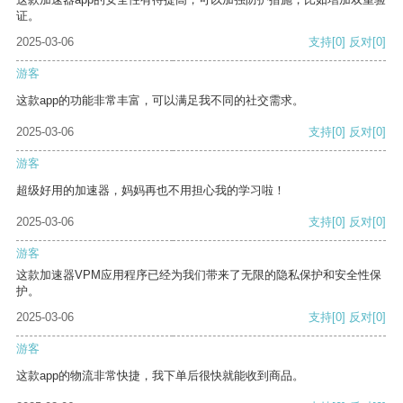
证。
2025-03-06
支持
[0]
反对
[0]
游客
这款app的功能非常丰富，可以满足我不同的社交需求。
2025-03-06
支持
[0]
反对
[0]
游客
超级好用的加速器，妈妈再也不用担心我的学习啦！
2025-03-06
支持
[0]
反对
[0]
游客
这款加速器VPM应用程序已经为我们带来了无限的隐私保护和安全性保
护。
2025-03-06
支持
[0]
反对
[0]
游客
这款app的物流非常快捷，我下单后很快就能收到商品。