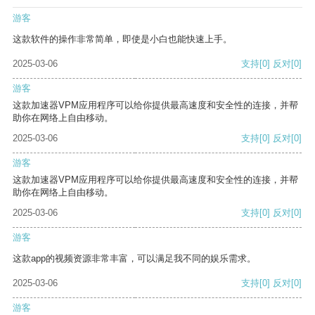
游客
这款软件的操作非常简单，即使是小白也能快速上手。
2025-03-06
支持
[0]
反对
[0]
游客
这款加速器VPM应用程序可以给你提供最高速度和安全性的连接，并帮
助你在网络上自由移动。
2025-03-06
支持
[0]
反对
[0]
游客
这款加速器VPM应用程序可以给你提供最高速度和安全性的连接，并帮
助你在网络上自由移动。
2025-03-06
支持
[0]
反对
[0]
游客
这款app的视频资源非常丰富，可以满足我不同的娱乐需求。
2025-03-06
支持
[0]
反对
[0]
游客