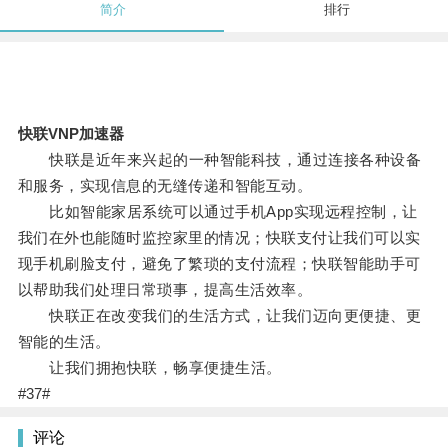
简介
排行
快联VNP加速器
快联是近年来兴起的一种智能科技，通过连接各种设备
和服务，实现信息的无缝传递和智能互动。
比如智能家居系统可以通过手机App实现远程控制，让
我们在外也能随时监控家里的情况；快联支付让我们可以实
现手机刷脸支付，避免了繁琐的支付流程；快联智能助手可
以帮助我们处理日常琐事，提高生活效率。
快联正在改变我们的生活方式，让我们迈向更便捷、更
智能的生活。
让我们拥抱快联，畅享便捷生活。
#37#
评论