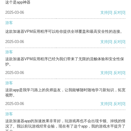
这个是app神器
2025-03-06
支持
[0]
反对
[0]
游客
这款加速器VPM应用程序可以给你提供全球覆盖和最高安全性的连接。
2025-03-06
支持
[0]
反对
[0]
游客
这款加速器VPM应用程序已经为我们带来了无限的流畅体验和安全性保
护。
2025-03-06
支持
[0]
反对
[0]
游客
这款app是我学习路上的良师益友，让我能够随时随地学习新知识，拓宽
视野。
2025-03-06
支持
[0]
反对
[0]
游客
这款加速器app的加速效果非常好，玩游戏再也不会出现卡顿、掉线的情
况了。我以前玩游戏经常会输，现在有了这个app，我的游戏水平提升了