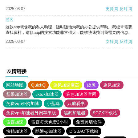
2025-03-07
支持
[0]
反对
[0]
游客
这款app就像我的私人助理，随时随地为我的办公提供帮助。我经常需要
查找资料，这款app的搜索功能非常强大，能够快速找到我需要的信息。
2025-03-07
支持
[0]
反对
[0]
友情链接
网站地图
QuickQ
旋风加速度器
旋风
旋风加速
坚果加速器
tiktok加速器
狗急加速器官网
免费vqn外网加速
小蓝鸟
八戒看书
免费vps加速器外网苹果版
黑豹加速器
9CZK下载站
雷霆加速
雷霆每天免费2小时
免费跨墙软件
快鸭加速器
酷通vp加速器
DISBAO下载站