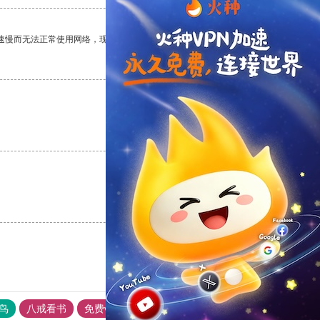
速慢而无法正常使用网络，现在有了这个app，我再也不用担心了。
支持
[0]
反对
[0]
支持
[0]
反对
[0]
支持
[0]
反对
[0]
鸟
八戒看书
免费vps加速器外网苹果版
黑豹加速器