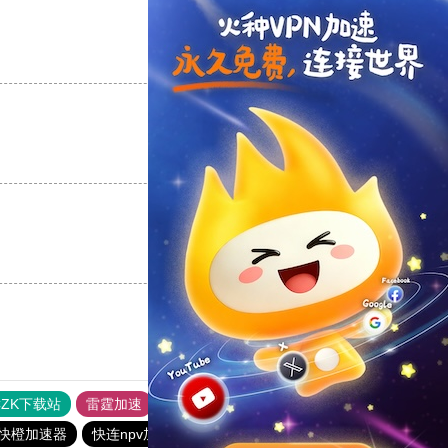
支持
[0]
反对
[0]
支持
[0]
反对
[0]
支持
[0]
反对
[0]
CZK下载站
雷霆加速
雷霆每天免费2小时
免费跨墙软件
快橙加速器
快连npv加速器
快连vn破解版
CC加速器