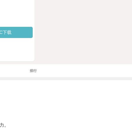
PC下载
排行
力。