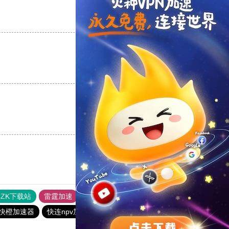
支持
[0]
反对
[0]
支持
[0]
反对
[0]
支持
[0]
反对
[0]
CZK下载站
雷霆加速
雷霆每天免费2小时
免费跨墙软件
快橙加速器
快连npv加速器
快连vn破解版
CC加速器