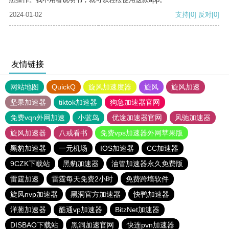
2024-01-02
支持
[0]
反对
[0]
友情链接
网站地图
QuickQ
旋风加速度器
旋风
旋风加速
坚果加速器
tiktok加速器
狗急加速器官网
免费vqn外网加速
小蓝鸟
优途加速器官网
风驰加速器
旋风加速器
八戒看书
免费vps加速器外网苹果版
黑豹加速器
一元机场
IOS加速器
CC加速器
9CZK下载站
黑豹加速器
油管加速器永久免费版
雷霆加速
雷霆每天免费2小时
免费跨墙软件
旋风nvp加速器
黑洞官方加速器
快鸭加速器
洋葱加速器
酷通vp加速器
BitzNet加速器
DISBAO下载站
黑洞加速官网
快连pvn加速器