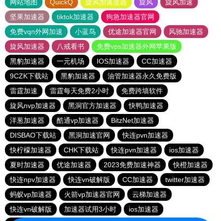
网站地图
QuickQ
旋风加速度器
旋风
旋风加速
坚果加速器
tiktok加速器
狗急加速器官网
免费vqn外网加速
小蓝鸟
优途加速器官网
风驰加速器
旋风加速器
八戒看书
免费vps加速器外网苹果版
黑豹加速器
一元机场
IOS加速器
CC加速器
9CZK下载站
黑豹加速器
油管加速器永久免费版
雷霆加速
雷霆每天免费2小时
免费跨墙软件
旋风nvp加速器
黑洞官方加速器
快鸭加速器
洋葱加速器
酷通vp加速器
BitzNet加速器
DISBAO下载站
黑洞加速官网
快连pvn加速器
快柠檬加速器
CHK下载站
快连pvn加速器
ios加速器
夏时加速器
优途加速器
2023免费加速神器
快橙加速器
快连npv加速器
快连vn破解版
CC加速器
twitter加速器
蚂蚁vp加速器
火箭vp加速器官网
云梯加速器
快连vn破解版
加速器试用3小时
ios加速器