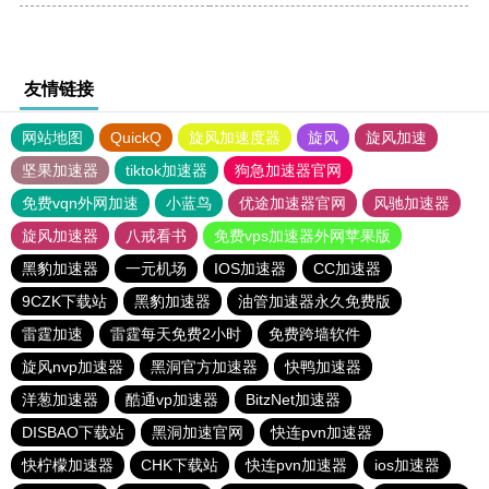
友情链接
网站地图
QuickQ
旋风加速度器
旋风
旋风加速
坚果加速器
tiktok加速器
狗急加速器官网
免费vqn外网加速
小蓝鸟
优途加速器官网
风驰加速器
旋风加速器
八戒看书
免费vps加速器外网苹果版
黑豹加速器
一元机场
IOS加速器
CC加速器
9CZK下载站
黑豹加速器
油管加速器永久免费版
雷霆加速
雷霆每天免费2小时
免费跨墙软件
旋风nvp加速器
黑洞官方加速器
快鸭加速器
洋葱加速器
酷通vp加速器
BitzNet加速器
DISBAO下载站
黑洞加速官网
快连pvn加速器
快柠檬加速器
CHK下载站
快连pvn加速器
ios加速器