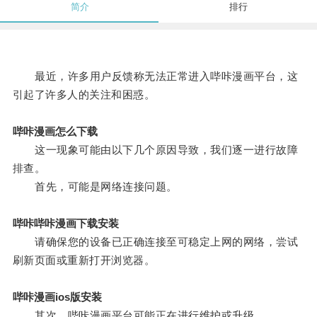
简介
排行
最近，许多用户反馈称无法正常进入哔咔漫画平台，这
引起了许多人的关注和困惑。
哔咔漫画怎么下载
这一现象可能由以下几个原因导致，我们逐一进行故障
排查。
首先，可能是网络连接问题。
哔咔哔咔漫画下载安装
请确保您的设备已正确连接至可稳定上网的网络，尝试
刷新页面或重新打开浏览器。
哔咔漫画ios版安装
其次，哔咔漫画平台可能正在进行维护或升级。