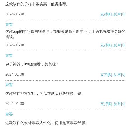
这款软件的价格非常实惠，值得推荐。
2024-01-08
支持
[0]
反对
[0]
游客
这款app的学习氛围很浓厚，能够激励我不断学习，让我能够取得更好的
成绩。
2024-01-08
支持
[0]
反对
[0]
游客
梯子神器，ins随便看，美美哒！
2024-01-08
支持
[0]
反对
[0]
游客
这款软件非常实用，可以帮助我解决很多问题。
2024-01-08
支持
[0]
反对
[0]
游客
这款软件的设计非常人性化，使用起来非常舒服。