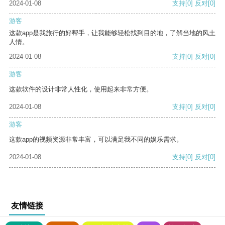
2024-01-08
支持
[0]
反对
[0]
游客
这款app是我旅行的好帮手，让我能够轻松找到目的地，了解当地的风土
人情。
2024-01-08
支持
[0]
反对
[0]
游客
这款软件的设计非常人性化，使用起来非常方便。
2024-01-08
支持
[0]
反对
[0]
游客
这款app的视频资源非常丰富，可以满足我不同的娱乐需求。
2024-01-08
支持
[0]
反对
[0]
友情链接