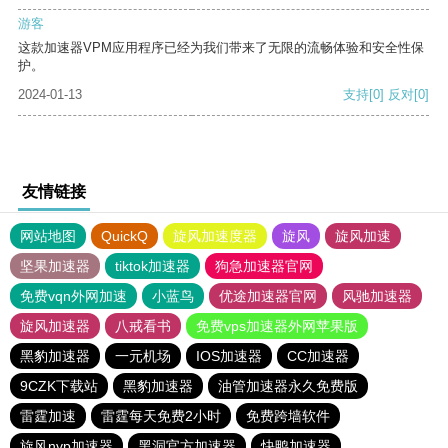
游客
这款加速器VPM应用程序已经为我们带来了无限的流畅体验和安全性保
护。
2024-01-13
支持
[0]
反对
[0]
友情链接
网站地图
QuickQ
旋风加速度器
旋风
旋风加速
坚果加速器
tiktok加速器
狗急加速器官网
免费vqn外网加速
小蓝鸟
优途加速器官网
风驰加速器
旋风加速器
八戒看书
免费vps加速器外网苹果版
黑豹加速器
一元机场
IOS加速器
CC加速器
9CZK下载站
黑豹加速器
油管加速器永久免费版
雷霆加速
雷霆每天免费2小时
免费跨墙软件
旋风nvp加速器
黑洞官方加速器
快鸭加速器