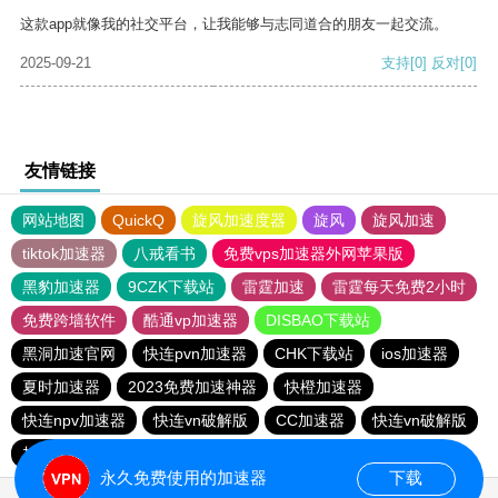
这款app就像我的社交平台，让我能够与志同道合的朋友一起交流。
2025-09-21
支持
[0]
反对
[0]
友情链接
网站地图
QuickQ
旋风加速度器
旋风
旋风加速
tiktok加速器
八戒看书
免费vps加速器外网苹果版
黑豹加速器
9CZK下载站
雷霆加速
雷霆每天免费2小时
免费跨墙软件
酷通vp加速器
DISBAO下载站
黑洞加速官网
快连pvn加速器
CHK下载站
ios加速器
夏时加速器
2023免费加速神器
快橙加速器
快连npv加速器
快连vn破解版
CC加速器
快连vn破解版
加速器试用3小时
快鸭加速器
永久免费使用的加速器
下载