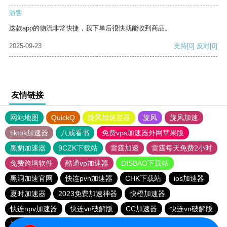
游客
这款app的物流非常快捷，我下单后很快就能收到商品。
2025-09-23
支持
[0]
反对
[0]
友情链接
网站地图
QuickQ
旋风加速度器
旋风
旋风加速
tiktok加速器
八戒看书
免费vps加速器外网苹果版
黑豹加速器
9CZK下载站
雷霆加速
雷霆每天免费2小时
免费跨墙软件
酷通vp加速器
DISBAO下载站
黑洞加速官网
快连pvn加速器
CHK下载站
ios加速器
夏时加速器
2023免费加速神器
快橙加速器
快连npv加速器
快连vn破解版
CC加速器
快连vn破解版
加速器试用3小时
快鸭加速器