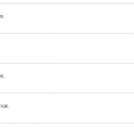
情。
绩。
有玩腻。