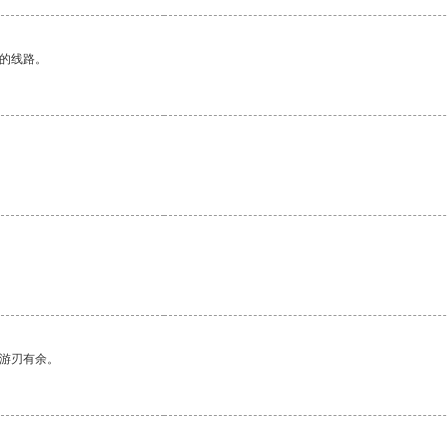
区的线路。
中游刃有余。