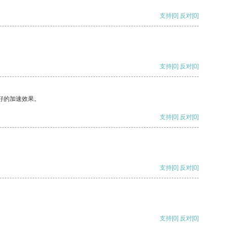
支持
[0]
反对
[0]
支持
[0]
反对
[0]
好的加速效果。
支持
[0]
反对
[0]
支持
[0]
反对
[0]
支持
[0]
反对
[0]