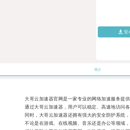
安
简介
大哥云加速器官网是一家专业的网络加速服务提供
通过大哥云加速器，用户可以稳定、高速地访问各
同时，大哥云加速器还拥有强大的安全防护系统，
不论是在游戏、在线视频、音乐还是办公等领域，大