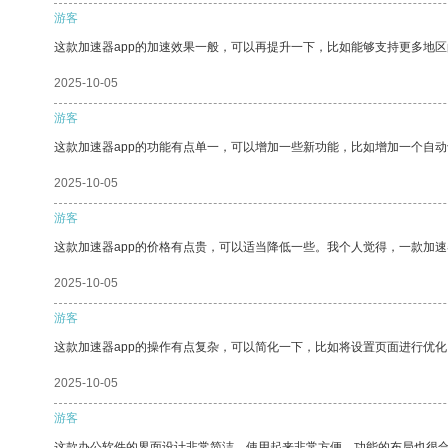
游客
这款加速器app的加速效果一般，可以再提升一下，比如能够支持更多地
2025-10-05
游客
这款加速器app的功能有点单一，可以增加一些新功能，比如增加一个自
2025-10-05
游客
这款加速器app的价格有点贵，可以适当降低一些。我个人觉得，一款加速
2025-10-05
游客
这款加速器app的操作有点复杂，可以简化一下，比如将设置页面进行优化
2025-10-05
游客
这款办公软件的界面设计非常简洁，使用起来非常方便。功能的布局也很