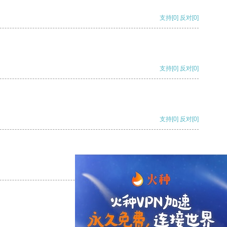
支持
[0]
反对
[0]
支持
[0]
反对
[0]
支持
[0]
反对
[0]
支持
[0]
反对
[0]
支持
[0]
反对
[0]