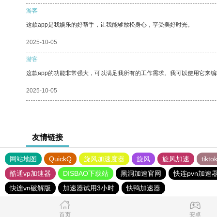
游客
这款app是我娱乐的好帮手，让我能够放松身心，享受美好时光。
2025-10-05
游客
这款app的功能非常强大，可以满足我所有的工作需求。我可以使用它来
2025-10-05
友情链接
网站地图
QuickQ
旋风加速度器
旋风
旋风加速
tik
酷通vp加速器
DISBAO下载站
黑洞加速官网
快连pvn加速
快连vn破解版
加速器试用3小时
快鸭加速器
首页
安卓