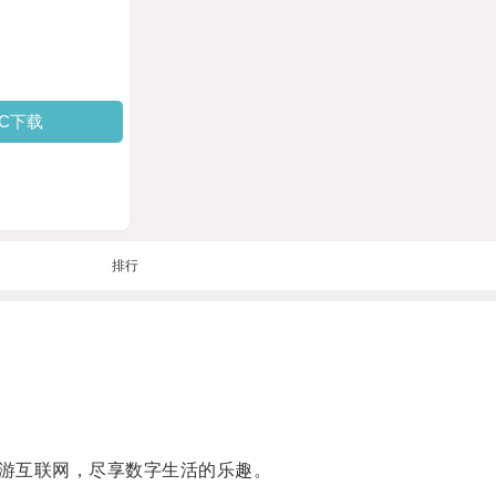
PC下载
排行
游互联网，尽享数字生活的乐趣。