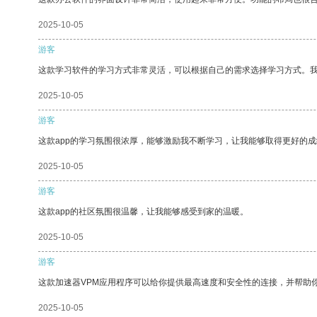
2025-10-05
游客
这款学习软件的学习方式非常灵活，可以根据自己的需求选择学习方式。
2025-10-05
游客
这款app的学习氛围很浓厚，能够激励我不断学习，让我能够取得更好的成
2025-10-05
游客
这款app的社区氛围很温馨，让我能够感受到家的温暖。
2025-10-05
游客
这款加速器VPM应用程序可以给你提供最高速度和安全性的连接，并帮助
2025-10-05