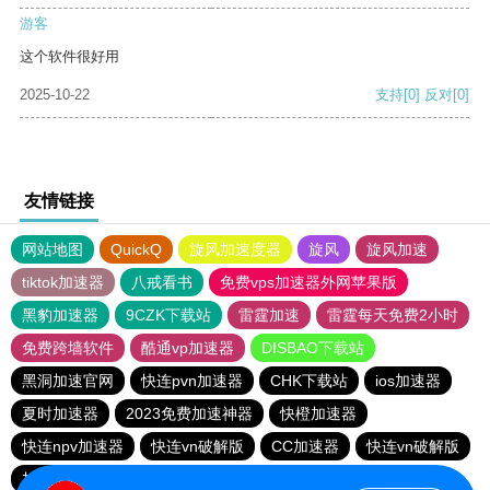
游客
这个软件很好用
2025-10-22
支持
[0]
反对
[0]
友情链接
网站地图
QuickQ
旋风加速度器
旋风
旋风加速
tiktok加速器
八戒看书
免费vps加速器外网苹果版
黑豹加速器
9CZK下载站
雷霆加速
雷霆每天免费2小时
免费跨墙软件
酷通vp加速器
DISBAO下载站
黑洞加速官网
快连pvn加速器
CHK下载站
ios加速器
夏时加速器
2023免费加速神器
快橙加速器
快连npv加速器
快连vn破解版
CC加速器
快连vn破解版
加速器试用3小时
快鸭加速器