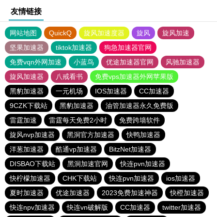
友情链接
网站地图
QuickQ
旋风加速度器
旋风
旋风加速
坚果加速器
tiktok加速器
狗急加速器官网
免费vqn外网加速
小蓝鸟
优途加速器官网
风驰加速器
旋风加速器
八戒看书
免费vps加速器外网苹果版
黑豹加速器
一元机场
IOS加速器
CC加速器
9CZK下载站
黑豹加速器
油管加速器永久免费版
雷霆加速
雷霆每天免费2小时
免费跨墙软件
旋风nvp加速器
黑洞官方加速器
快鸭加速器
洋葱加速器
酷通vp加速器
BitzNet加速器
DISBAO下载站
黑洞加速官网
快连pvn加速器
快柠檬加速器
CHK下载站
快连pvn加速器
ios加速器
夏时加速器
优途加速器
2023免费加速神器
快橙加速器
快连npv加速器
快连vn破解版
CC加速器
twitter加速器