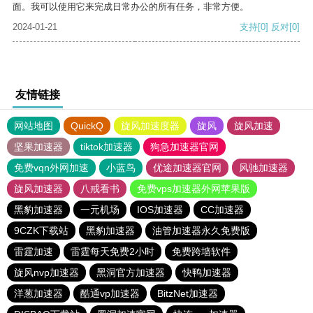
面。我可以使用它来完成日常办公的所有任务，非常方便。
2024-01-21
支持
[0]
反对
[0]
友情链接
网站地图
QuickQ
旋风加速度器
旋风
旋风加速
坚果加速器
tiktok加速器
狗急加速器官网
免费vqn外网加速
小蓝鸟
优途加速器官网
风驰加速器
旋风加速器
八戒看书
免费vps加速器外网苹果版
黑豹加速器
一元机场
IOS加速器
CC加速器
9CZK下载站
黑豹加速器
油管加速器永久免费版
雷霆加速
雷霆每天免费2小时
免费跨墙软件
旋风nvp加速器
黑洞官方加速器
快鸭加速器
洋葱加速器
酷通vp加速器
BitzNet加速器