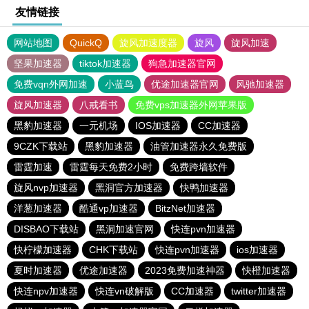
友情链接
网站地图
QuickQ
旋风加速度器
旋风
旋风加速
坚果加速器
tiktok加速器
狗急加速器官网
免费vqn外网加速
小蓝鸟
优途加速器官网
风驰加速器
旋风加速器
八戒看书
免费vps加速器外网苹果版
黑豹加速器
一元机场
IOS加速器
CC加速器
9CZK下载站
黑豹加速器
油管加速器永久免费版
雷霆加速
雷霆每天免费2小时
免费跨墙软件
旋风nvp加速器
黑洞官方加速器
快鸭加速器
洋葱加速器
酷通vp加速器
BitzNet加速器
DISBAO下载站
黑洞加速官网
快连pvn加速器
快柠檬加速器
CHK下载站
快连pvn加速器
ios加速器
夏时加速器
优途加速器
2023免费加速神器
快橙加速器
快连npv加速器
快连vn破解版
CC加速器
twitter加速器