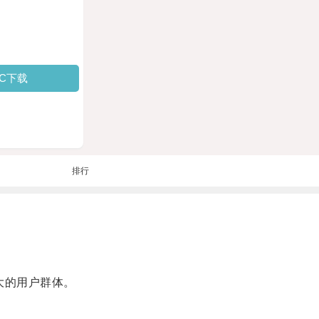
PC下载
排行
着庞大的用户群体。