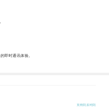
。
效的即时通讯体验。
支持
[0]
反对
[0]