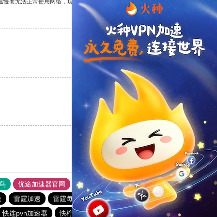
速慢而无法正常使用网络，现在有了这个app，我再也不用担心了。
支持
[0]
反对
[0]
支持
[0]
反对
[0]
支持
[0]
反对
[0]
鸟
优途加速器官网
风驰加速器
旋风加速器
八戒看书
版
雷霆加速
雷霆每天免费2小时
免费跨墙软件
快连pvn加速器
快柠檬加速器
CHK下载站
快连pvn加速器